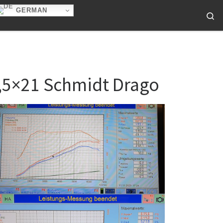
GERMAN
Se
1,5×21 Schmidt Drago