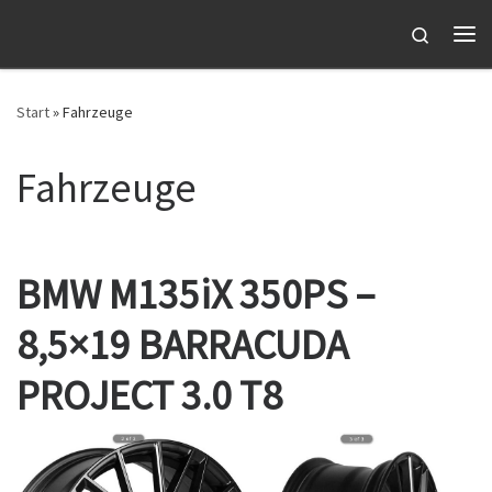
Zum Inhalt springen
Search
Me
Start
»
Fahrzeuge
Fahrzeuge
BMW M135iX 350PS –
8,5×19 BARRACUDA
PROJECT 3.0 T8