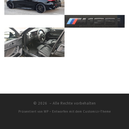
© 2026
– Alle Rechte vorbehalten
Präsentiert von
WP
– Entworfen mit dem
Customizr-Theme