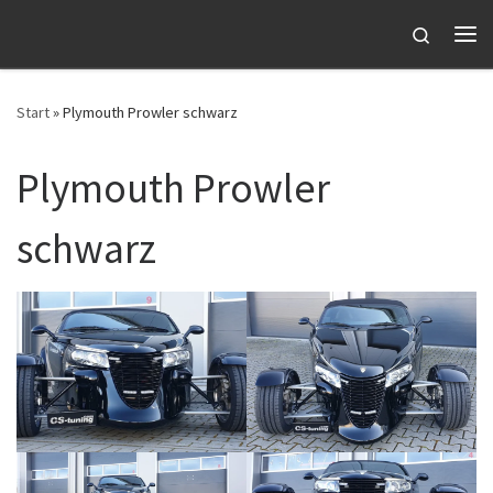
Zum Inhalt springen
Search
Me
Start
»
Plymouth Prowler schwarz
Plymouth Prowler
schwarz