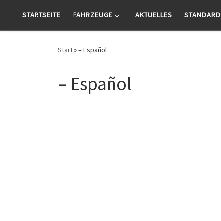
Zum Inhalt springen
STARTSEITE
FAHRZEUGE
AKTUELLES
STANDARD
Start
»
– Español
– Español