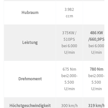
3.982
Hubraum
ccm
375KW /
486 KW
510PS
/660,9PS
Leistung
bei 6.000
bei 6.000
U/min
U/min
675 Nm
780 Nm
bei2.000-
bei2.000-
Drehmoment
5.500
5.500
U/min
U/min
Höchstgeschwindigkeit
300 km/h
319 km/h